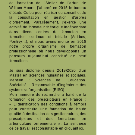
de formation de l’Atelier de l’arbre de
William Moore, j’ai créé en 2015 le bureau
d’étude Ceiba pour réaliser du conseil et de
la consultation en gestion d'arbres
d’ornement. Parallèlement, j’exerce une
activité de formateur théorique indépendant
dans divers centres de formation en
formation continue et initiale (Antibes,
Pontivy…), et nous avons monté en 2018
notre propre organisme de formation
professionnelle où nous développons un
parcours aujourd’hui constitué de neuf
formations.
Je suis diplômé depuis 2019/2020 d’un
Master en sciences humaines et sociales.
Mention : Sciences de l’Éducation.
Spécialité : Responsable d’ingénierie des
systèmes d’organisation (RISO).
Mon mémoire de recherche a traité de la
formation des prescripteurs en France :
« L’identification des conditions à remplir
pour construire une formation de haute
qualité à destination des gestionnaires, des
prescripteurs et des formateurs en
arboriculture ornementale ». La synthèse
de ce travail est consultable
en cliquant ici
.