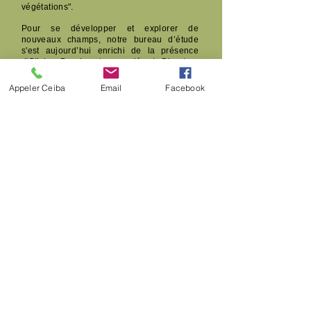
végétations".
Pour se développer et explorer de
nouveaux champs, notre bureau d’étude
s'est aujourd’hui enrichi de la présence
d'Olivier Dambezat, associé et Directeur
Général de la SAS Ceiba.
Appeler Ceiba
Email
Facebook
Principales thématiques de conférences :
« France VS USA : un regard sur
l’arboriculture internationale »
« La gestion des arbres d’ornement et les
risques associés »
« La gestion de l’arbre, changer les
habitudes »
« Adaptations bio-mécaniques des arbres »
Olivier
Dambezat
Directeur Général