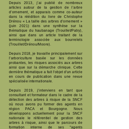
Depuis 2013, j’ai publié de nombreux
articles autour de la gestion de l’arbre
d’ornement, et apparais comme co-auteur
dans la réédition du livre de Christophe
Drénou « La taille des arbres d’ornement »
(juin 2021) dans une synthèse sur la
thématique du haubanage (Trouillet/Patry),
ainsi que dans un article traitant de la
terminologie associée aux bourrelets
(Trouillet/Drénou/Moore).
Depuis 2018, je travaille principalement sur
l’arboriculture basée sur les données
probantes, les risques associés aux arbres
ainsi que sur la démarche clinique. Cette
dernière thématique a fait l'objet d'un article
en cours de publication dans une revue
spécialisée internationale.
Depuis 2019, j’interviens en tant que
consultant et formateur dans le cadre de la
détection des arbres à risque de la SNCF
où nous avons pu former des agents en
région PACA et Bourgogne. Nous
développons actuellement pour la SNCF
nationale le référentiel de gestion des
arbres à risque, ainsi que le parcours de
formation interne de ses "agents