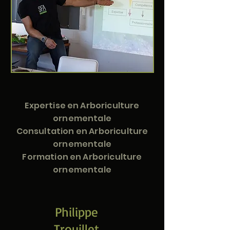
Expertise en Arboriculture
ornementale
Consultation en Arboriculture
ornementale
Formation en Arboriculture
ornementale
Philippe
Trouillet