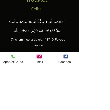
Ceiba
ceiba.conseil@gmail.com
Tél. :
+33 (0)6 63 59 60 66
74 chemin de la galère - 13710 Fuveau
France
Appeler Ceiba
Email
Facebook